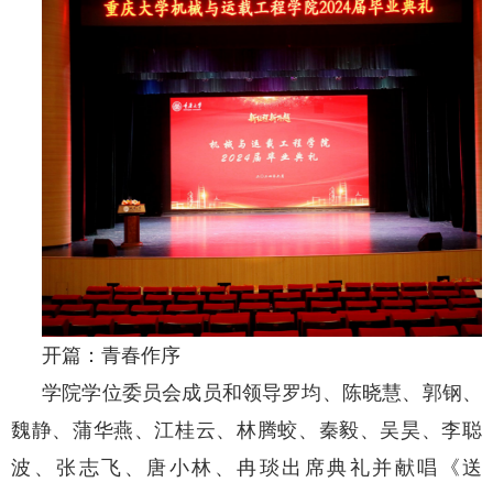
开篇：青春作序
学院学位委员会成员和领导罗均、陈晓慧、郭钢、
魏静、蒲华燕、江桂云、林腾蛟、秦毅、吴昊、李聪
波、张志飞、唐小林、冉琰出席典礼并献唱《送