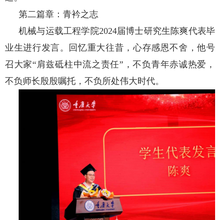
第二篇章：青衿之志
机械与运载工程学院
2024届博士研究生陈爽代表毕
业生进行发言。回忆重大往昔，心存感恩不舍，他号
召大家“肩兹砥柱中流之责任”，不负青年赤诚热爱，
不负师长殷殷嘱托，不负所处伟大时代。