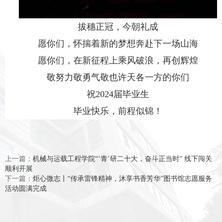
拔穗正冠，今朝礼成
愿你们，怀揣着新的梦想奔赴下一场山海
愿你们，在新征程上乘风破浪，再创辉煌
敬努力敬勇气敬也许天各一方的你们
祝
2024届毕业生
毕业快乐，前程似锦！
上一篇：
机械与运载工程学院“‘青’研二十大，奋斗正当时” 线下闯关
顺利开展
下一篇：
炬心微志丨“传承雷锋精神，沐享书香芳华”图书馆志愿服务
活动圆满完成