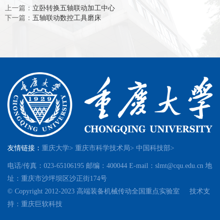
上一篇：
立卧转换五轴联动加工中心
下一篇：
五轴联动数控工具磨床
友情链接：
重庆大学>
重庆市科学技术局>
中国科技部>
电话/传真：023-65106195 邮编：400044 E-mail：slmt@cqu.edu.cn 地
址：重庆市沙坪坝区沙正街174号
© Copyright 2012-2023 高端装备机械传动全国重点实验室 技术支
持：
重庆巨软科技