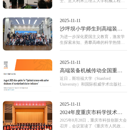
士、意大利米兰理工大学机械工程系
与。此次会议邀请了瑞士联邦洛桑高
Hamid Reza Karimi教授受邀访问高端
等工业大学博士、国务院政府特殊津
装备机械传动全国重点实验室，并作
贴获得者、重庆大学二级教授张根
题为“Advances in Intelligent Fault
2025-11-11
保，国家教学名...
Detection for Rotary Machinery (旋转机
沙坪坝小学师生到高端装备机械传动全国重点实验室研学
械智能故障检测研究进展)”的学术报
告。本次报告由实验室副主任魏静教
​为进一步深化爱国主义教育，激发学
授主持，秦毅教授及众多师生参加。
生探索未知、勇攀高峰的科学热情，
报告伊始，Hamid Reza Karimi 教授从
2025 年 11 月 5 日下午，沙坪坝小学
深度学习技术为旋转机械故障诊断领
六年级 140 名师生走进重庆大学高端
域带来了革命性突破出发，系统介...
装备机械传动全国重点实验室，开启
2025-11-11
了一场知识探索之旅。为精准贴合小
高端装备机械传动全国重点实验室多位学者入选2025全球前2%顶尖科学家榜单
学阶段教学需求，实验室科普专员杨
敏提前深耕活动细节，精心规划参观
近日，斯坦福大学（Stanford
路线，量身定制兼具专业性与启发性
University）和国际权威学术出版社爱
的讲解内容。在杨敏老师的引导下，
思唯尔（Elsevier）共同发布2025年全
同学们有序穿梭于各个实验区域，沉
球前2%顶尖科学家榜单（World's Top
浸式触碰高端装备机械传动领域的前
2% Scientists），高端装备机械传动全
2025-11-11
沿技术与...
国重点实验室多位学者入选。• 胡晓
2024年度重庆市科学技术奖揭晓：实验室多个科研团队获奖
松、秦毅、秦大同、佘桂林、汤宝
平、刘永刚、孟凡明、唐小林共8位学
2025年8月28日，重庆市科技创新大会
者入选“终身科学影响力排行榜
召开，会议宣读了《重庆市人民政府