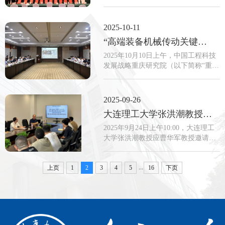
（Career-long Impact）”，体现其科研
关于2024年度重庆市科学技术奖励的
生涯的厚重积淀与持久影响力；• 胡
决定》。高端装备机械传动全国重点
晓松、秦毅、刘永刚、唐小林、佘桂
实验室科研团队获得4项科技成果奖
2025-10-11
林、张财...
励。其中，唐小林教授牵头的“高品质
“高端装备机械传动关键技术创新与产业发展战略研究”召开结题评审会
乘用车混合动力系统优化设计与节能
控制理论”成果获自然科学奖一等奖，
​2025年10月10日上午，中国工程科技
秦毅教授牵头的“先进机械装备传动系
发展战略重庆研究院（以下简称“重庆
统服役状态评估维护关键技术与应
研究院”）战略咨询重点项目“高端装
用”成果获科技进步奖一等奖，朱才朝
备机械传动关键技术创新与产业发展
教授作为第二完成人参与的“高性能特
战略研究”结题评审会在重庆大学A区
2025-09-26
种工...
主教学楼召开。中国工程院院士谭建
大连理工大学张洪潮教授到受邀到访重庆大学进行学术交流
荣、黄庆学，中国科学院院士毛明等
14位专家出席会议。中国工程院院
2025年9月24日上午10:00，大连理工
士、重庆大学校长、项目负责人王树
大学张洪潮教授应曹华军教授邀请到
新，重庆大学党委常务副书记王时
访重庆大学，在科学中心2号楼405会
龙，以及来自项目依托单位和管理单
议室作了题为“Sustainable
位的有关同志参加会议。会议由重庆
...
上页
1
2
3
Manufacturing: Problem Statement,
4
5
16
下页
市科学技术...
Historical Review, and Future
Development Directions”的学术报告，
学校师生参加了此次学术交流活动。
张洪潮教授的报告从全球变暖谈起，
基于当前全球变暖这一前提以及自然