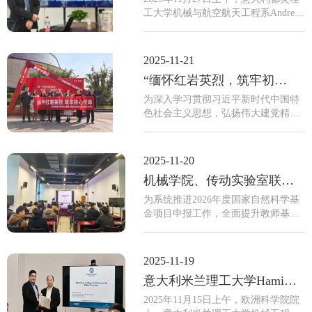
奖，荣获2025年度“机械工业科学技术
工大学机械与航空航天工程系Andrea
奖”科技进步奖一等奖1项及二等奖5
Mura副教授应邀访问重庆大学高端装
项。其中，魏静教授团队牵头，南京
备机械传动全国重点实验室并作题
高速齿轮制造有限公司、重庆齿轮箱
为“Performance Assessment of a Novel
2025-11-21
有限责...
Mechanical Power Take-Off System for
“缅怀红岩英烈，筑牢初心使命”爱国主题教育系列活动顺利举行
Ocean Wave Energy（新型海浪发电系
统服役性能研究）”主题报告。本次报
为深入学习贯彻习近平新时代中国特
告由实验室研究人员刘思远主持，众
色社会主义思想，弘扬伟大建党精
多师生参加。报告伊始，Andrea Mura
神，传承红色基因，2025年11月21
副教授从传统能源日趋枯竭、环境污
日，高端装备机械传动全国重点实验
染问题恶化、新能源开发迫在眉...
室（以下简称“实验室”）行政管理办
2025-11-20
公室组织办公室全体党员及教职工前
机械学院、传动实验室联合召开2026年度国家自然科学基金申报动员暨辅导报告会
往重庆1949大剧院，开展名为“缅怀红
岩英烈，筑牢初心使命”的爱国主题教
为系统推进2026年度国家自然科学基
育系列活动。通过集体观看红色经典
金项目申报工作，全面提升教师基金
剧目大型红色舞台剧《重庆·1949》，
申报质量与立项成功率，机械与运载
引导全体成员深刻领悟红岩精神的丰
工程学院、高端装备机械传动全国重
富内涵和时代价值，重温革命先辈的
点实验室于2025年11月19日下午在科
2025-11-19
坚定信仰与...
学中心10号楼联合召开了2026年度国
意大利米兰理工大学Hamid Reza Karimi教授应邀到访高端装备机械传动全国重点实验室并作学术报告
家自然科学基金申报动员暨辅导报告
会，会议吸引了拟申请2026年度基金
2025年11月15日上午，欧洲科学院院
的教师、博士后及研究生等50余人参