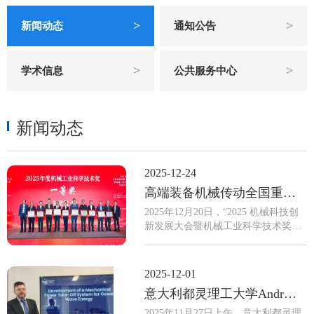
>
>
新闻动态
通知公告
>
>
学术信息
公共服务中心
新闻动态
2025-12-24
高端装备机械传动全国重点实验室多个研究团队荣获2025年度“机械工业科学技术奖”
2025年12月20日，“2025 机械科技创
新发展大会暨机械工业科学技术奖励
大会”在上海召开，会上揭晓并颁发了
2025年度“机械工业科学技术奖”。表
彰奖励项目共541项，其中，特等奖5
2025-12-01
项、一等奖49项、二等奖232项、三等
意大利都灵理工大学Andrea Mura副教授应邀到访高端装备机械传动全国重点实验室并作学术报告
奖255项。高端装备机械传动全国重点
实验室研究团队申报的多个项目获
​2025年11月27日上午，意大利都灵理